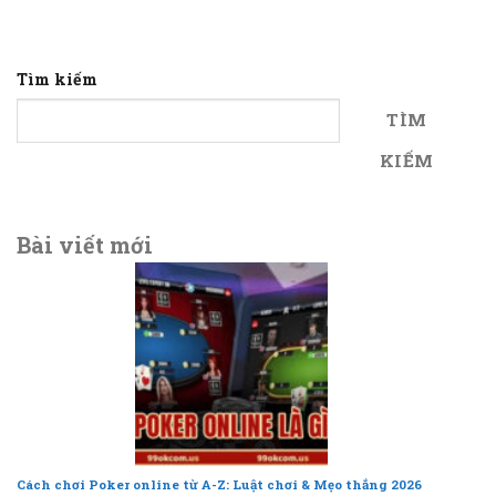
Tìm kiếm
TÌM
KIẾM
Bài viết mới
Poker online là gì?
Cách chơi Poker online từ A-Z: Luật chơi & Mẹo thắng 2026