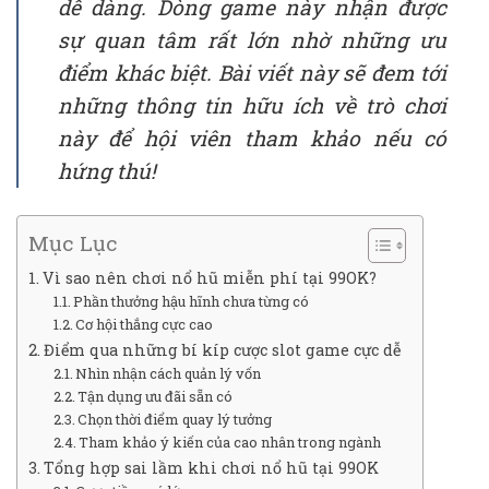
dễ dàng. Dòng game này nhận được
sự quan tâm rất lớn nhờ những ưu
điểm khác biệt. Bài viết này sẽ đem tới
những thông tin hữu ích về trò chơi
này để hội viên tham khảo nếu có
hứng thú!
Mục Lục
Vì sao nên chơi nổ hũ miễn phí tại 99OK?
Phần thưởng hậu hĩnh chưa từng có
Cơ hội thắng cực cao
Điểm qua những bí kíp cược slot game cực dễ
Nhìn nhận cách quản lý vốn
Tận dụng ưu đãi sẵn có
Chọn thời điểm quay lý tưởng
Tham khảo ý kiến của cao nhân trong ngành
Tổng hợp sai lầm khi chơi nổ hũ tại 99OK