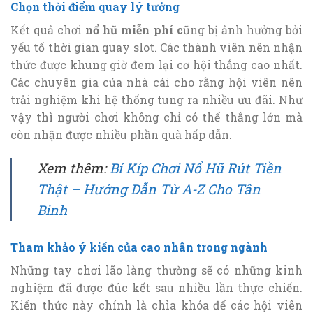
Chọn thời điểm quay lý tưởng
Kết quả chơi
nổ hũ miễn phí c
ũng bị ảnh hưởng bởi
yếu tố thời gian quay slot. Các thành viên nên nhận
thức được khung giờ đem lại cơ hội thắng cao nhất.
Các chuyên gia của nhà cái cho rằng hội viên nên
trải nghiệm khi hệ thống tung ra nhiều ưu đãi. Như
vậy thì người chơi không chỉ có thể thắng lớn mà
còn nhận được nhiều phần quà hấp dẫn.
Xem thêm:
Bí Kíp Chơi Nổ Hũ Rút Tiền
Thật – Hướng Dẫn Từ A-Z Cho Tân
Binh
Tham khảo ý kiến của cao nhân trong ngành
Những tay chơi lão làng thường sẽ có những kinh
nghiệm đã được đúc kết sau nhiều lần thực chiến.
Kiến thức này chính là chìa khóa để các hội viên