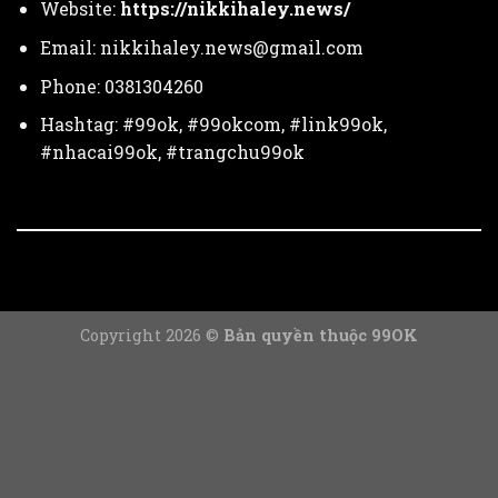
Website:
https://nikkihaley.news/
Email:
nikkihaley.news@gmail.com
Phone: 0381304260
Hashtag: #99ok, #99okcom, #link99ok,
#nhacai99ok, #trangchu99ok
Copyright 2026 ©
Bản quyền thuộc 99OK