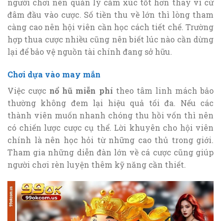
người chơi nên quản lý cảm xúc tốt hơn thay vì cứ
đâm đầu vào cược. Số tiền thu về lớn thì lòng tham
càng cao nên hội viên cần học cách tiết chế. Trường
hợp thua cược nhiều cũng nên biết lúc nào cần dừng
lại để bảo vệ nguồn tài chính đang sở hữu.
Chơi dựa vào may mắn
Việc cược
nổ hũ miễn phí
theo tâm linh mách bảo
thường không đem lại hiệu quả tối đa. Nếu các
thành viên muốn nhanh chóng thu hồi vốn thì nên
có chiến lược cược cụ thể. Lời khuyên cho hội viên
chính là nên học hỏi từ những cao thủ trong giới.
Tham gia những diễn đàn lớn về cá cược cũng giúp
người chơi rèn luyện thêm kỹ năng cần thiết.