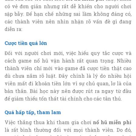
có vẻ đơn giản nhưng rất dễ khiến cho người chơi
sập bẫy. Để hạn chế những sai lầm không đáng có,
các thành viên nên nhìn nhận rõ vấn đề gì đang
diễn ra:
Cược tiền quá lớn
Đối với người chơi mới, việc hiểu quy tắc cược và
cách game nổ hũ vận hành rất quan trọng. Nhiều
thành viên chỉ mới vào game đã cược tiền thật cao
dù chưa nắm rõ luật. Đây chính là lý do nhiều hội
viên mất đi khoản tiền lớn vì sự chủ quan, lơ là của
bản thân. Bài học này nên được rút ra ngay từ đầu
để giảm thiểu tổn thất tài chính cho các tân thủ.
Quá hấp tấp, tham lam
Việc thắng thua khi tham gia chơi
nổ hũ miễn phí
là rất bình thường đối với mọi thành viên. Do đó,