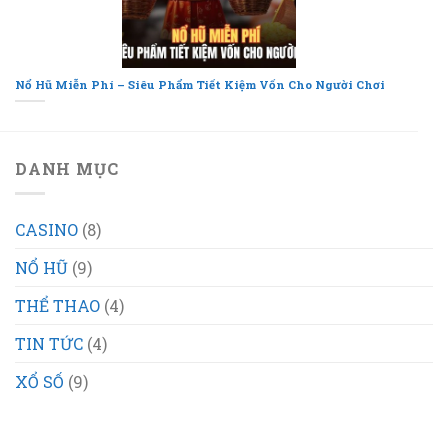
Nổ hũ miễn phí
Nổ Hũ Miễn Phí – Siêu Phẩm Tiết Kiệm Vốn Cho Người Chơi
DANH MỤC
CASINO
(8)
NỔ HŨ
(9)
THỂ THAO
(4)
TIN TỨC
(4)
XỔ SỐ
(9)